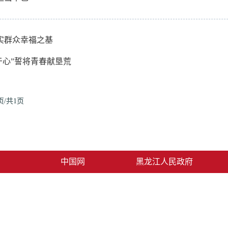
夯实群众幸福之基
于心”誓将青春献垦荒
页/共1页
中国网
黑龙江人民政府