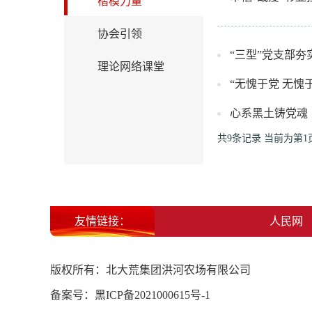
楷模力量
协会引领
“三型”党支部
理论网络课堂
“无愧于党 无愧
心系黑土铸党魂
共9条记录
当前为第1
友情链接：
北大荒集团
人民网
版权所有：北大荒集团洪河农场有限公司
备案号：
黑ICP备2021000615号-1