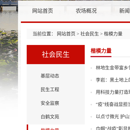
网站首页
农场概况
新闻
当前位置：
网站首页
>
社会民生
> 楷模力量
楷模力量
社会民生
林地生金带富乡
基层动态
李岩：黑土地上
民生工程
用科技力量打造
安全监察
“疫”线奋战显担
以点寸微光 护
白鹤文苑
巾帼“战疫”彰显