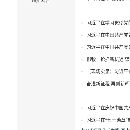
通知公告
习近平在中国共产党
习近平在中国共产党
习近平在庆祝中国共
习近平在“七一勋章”