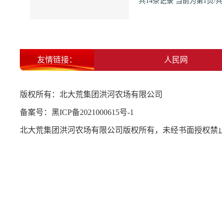
共14条记录
当前为第1页/共
友情链接：
北大荒集团
人民网
版权所有：北大荒集团洪河农场有限公司
备案号：
黑ICP备2021000615号-1
北大荒集团洪河农场有限公司版权所有，未经书面授权禁