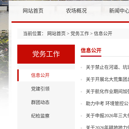
网站首页
农场概况
新闻中
当前位置：
网站首页
>
党务工作
> 信息公开
信息公开
党务工作
信息公开
关于开展北大荒集团
党建引领
关于航化作业期间加
群团动态
助力中考 环境管控公
关于申报2026年三
纪检监察
关于2026年耕地地