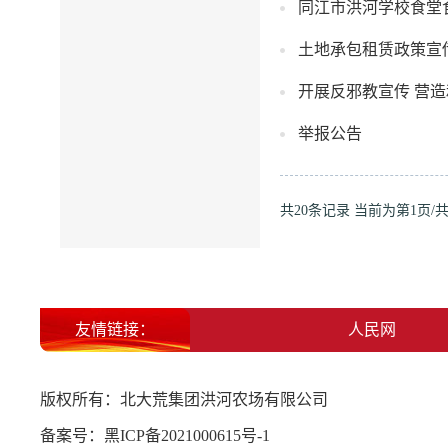
土地承包租赁政策宣
开展反邪教宣传 营
举报公告
共20条记录
当前为第1页/共
友情链接：
北大荒集团
人民网
版权所有：北大荒集团洪河农场有限公司
备案号：
黑ICP备2021000615号-1