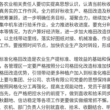
各农业相关责任人要切实提高思想认识，认清当前秋
真务实的工作作风，全力抓好秋收生产、格田改造及
统筹兼顾，进一步明确任务目标，凝聚合力，继续加
集中机车进行拾禾作业，全力推进秋收进度。要充分
本等情况，为农户算好经济账，进一步加大格田改造
，以主线带动里线，落实好图纸对接、机械准备、作
工作。要按照时间节点，加快农业生产及时转段，形
标准化格田改造是农业生产提标准、增效益的基础和
，各管理区一定要严格按照分公司格田化改造标准加
格田改造优势，引领带动更多种植户加入到标准化格
上要与集团、分公司、农场有限公司党委的思想保持
按照网格化分工再强化，提高主观能动性，党员干部
当先，在严格把控水分的前提下，做到直收和拾禾同
秋翻地、信访稳定等各项工作更要做实做细常抓不懈
、农机、部门负责人分别就直收、拾禾、收翻结合、