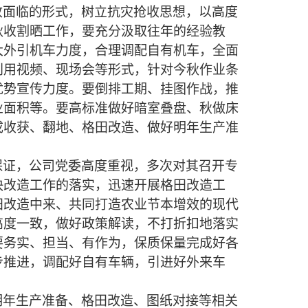
收面临的形式，树立抗灾抢收思想，以高度
秋收割晒工作，要充分汲取往年的经验教
大外引机车力度，合理调配自有机车，全面
利用视频、现场会等形式，针对今秋作业条
优势宣传力度。要倒排工期、挂图作战，推
业面积等。要高标准做好暗室叠盘、秋做床
成收获、翻地、格田改造、做好明年生产准
保证，公司党委高度重视，多次对其召开专
快改造工作的落实，迅速开展格田改造工
田改造中来、共同打造农业节本增效的现代
高度一致，做好政策解读，不打折扣地落实
要务实、担当、有作为，保质保量完成好各
步推进，调配好自有车辆，引进好外来车
。
明年生产准备、格田改造、图纸对接等相关