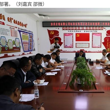
部署。（刘嘉宾 邵微）