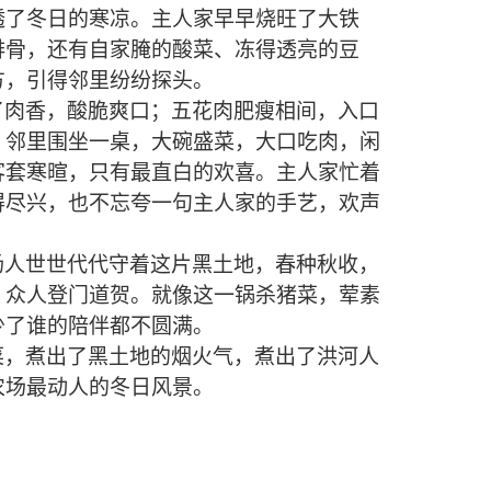
透了冬日的寒凉。主人家早早烧旺了大铁
排骨，还有自家腌的酸菜、冻得透亮的豆
方，引得邻里纷纷探头。
了肉香，酸脆爽口；五花肉肥瘦相间，入口
。邻里围坐一桌，大碗盛菜，大口吃肉，闲
客套寒暄，只有最直白的欢喜。主人家忙着
得尽兴，也不忘夸一句主人家的手艺，欢声
场人世世代代守着这片黑土地，春种秋收，
，众人登门道贺。就像这一锅杀猪菜，荤素
少了谁的陪伴都不圆满。
菜，煮出了黑土地的烟火气，煮出了洪河人
农场最动人的冬日风景。