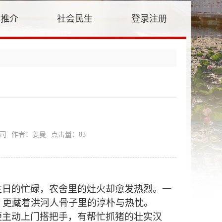
牌推介
社会民生
登录注册
司
作者：姜曼
点击量：
83
往日的忙碌，农舍里的灶火却愈发热烈。一
，更藏着洪河人骨子里的淳朴与热忱。
便主动上门搭把手，有帮忙抓猪的壮实汉