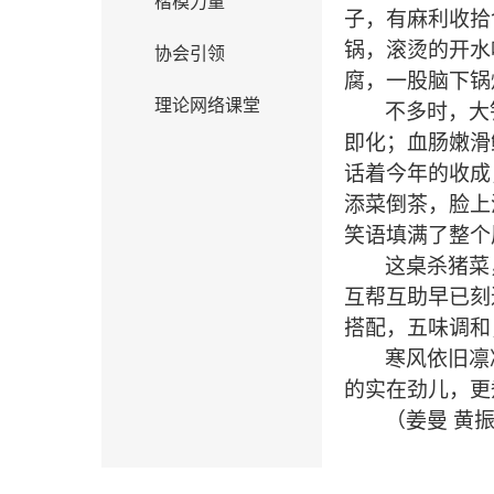
楷模力量
子，有麻利收拾
锅，
滚烫的开水
协会引领
腐，一股脑下锅
理论网络课堂
不多时，大
即化；血肠嫩滑
话着今年的收成
添菜倒茶，脸上
笑语填满了整个
这桌杀猪菜
互帮互助早已刻
搭配，五味调和
寒风依旧凛
的实在劲儿，更
（姜曼
黄