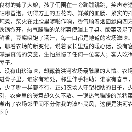
食材的婶子大娘，孩子们围在一旁蹦蹦跳跳，笑声穿
咕嘟冒泡，切得方正的五花肉、鲜嫩的血肠、紧实的
炖煮，柴火在灶膛里噼啪作响，香气顺着烟囱飘向四
铁锅掀开，热气腾腾的杀猪菜便端上了桌。酸菜吸足
鲜香，豆腐吸饱了汤汁，每一口都是地道的农场滋味
，聊着农场的新变化，说着家长里短的暖心话，没有
满是真诚的笑意，生怕怠慢了任何一位客人；客人吃
屋子。
，没有山珍海味，却藏着洪河农场最醇厚的人情。农
进骨子里。谁家有难处，邻里伸手相助；谁家有喜事
，少了哪一样都不行，正如农场人守望相助的日子，
冽，农舍里的暖意却久久不散。一锅热气腾腾的杀猪
煮出了农场邻里间不分你我的淳朴民风，这便是洪河
振阳
）