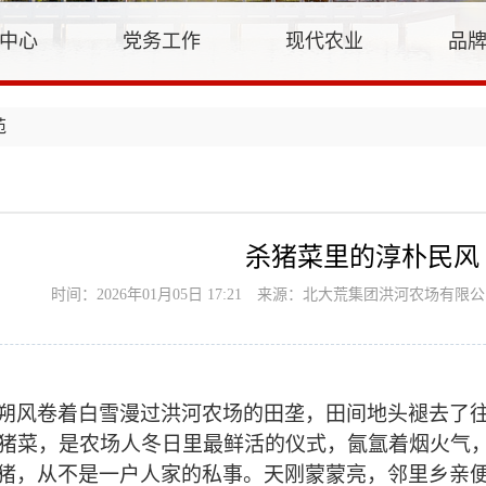
中心
党务工作
现代农业
品
苑
杀猪菜里的淳朴民风
时间：2026年01月05日 17:21
来源：北大荒集团洪河农场有限公
朔风卷着白雪漫过洪河农场的田垄，田间地头褪去了
猪菜，是农场人冬日里最鲜活的仪式，氤氲着烟火气
猪，从不是一户人家的私事。天刚蒙蒙亮，邻里乡亲